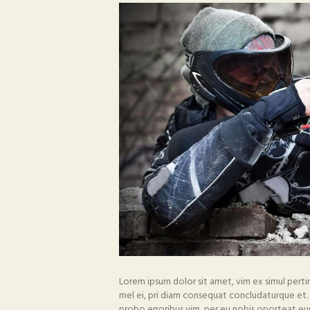
Lorem ipsum dolor sit amet, vim ex simul pert
mel ei, pri diam consequat concludaturque et. 
probo erroribus vim, per eu nobis oporteat eu