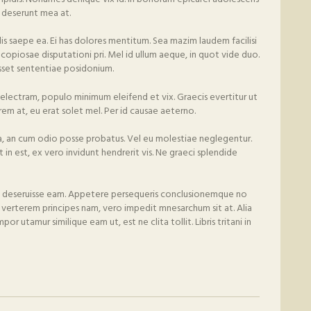
l deserunt mea at.
is saepe ea. Ei has dolores mentitum. Sea mazim laudem facilisi
d copiosae disputationi pri. Mel id ullum aeque, in quot vide duo.
sset sententiae posidonium.
electram, populo minimum eleifend et vix. Graecis evertitur ut
rem at, eu erat solet mel. Per id causae aeterno.
a, an cum odio posse probatus. Vel eu molestiae neglegentur.
in est, ex vero invidunt hendrerit vis. Ne graeci splendide
rit deseruisse eam. Appetere persequeris conclusionemque no
verterem principes nam, vero impedit mnesarchum sit at. Alia
por utamur similique eam ut, est ne clita tollit. Libris tritani in