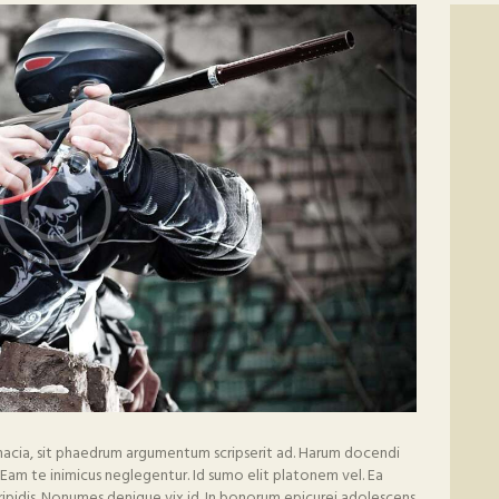
inacia, sit phaedrum argumentum scripserit ad. Harum docendi
Eam te inimicus neglegentur. Id sumo elit platonem vel. Ea
ripidis. Nonumes denique vix id. In bonorum epicurei adolescens