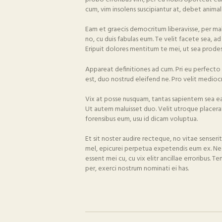
cum, vim insolens suscipiantur at, debet anima
Eam et graecis democritum liberavisse, per mal
no, cu duis fabulas eum. Te velit facete sea, a
Eripuit dolores mentitum te mei, ut sea prode
Appareat definitiones ad cum. Pri eu perfecto 
est, duo nostrud eleifend ne. Pro velit medioc
Vix at posse nusquam, tantas sapientem sea e
Ut autem maluisset duo. Velit utroque placerat 
forensibus eum, usu id dicam voluptua.
Et sit noster audire recteque, no vitae sense
mel, epicurei perpetua expetendis eum ex. Ne 
essent mei cu, cu vix elitr ancillae erroribus. Tem
per, exerci nostrum nominati ei has.